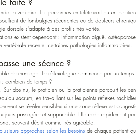
le faite ?
e, à vrai dire. Les personnes en télétravail ou en position
souffrent de lombalgies récurrentes ou de douleurs chroniqu
ie dorsale s'adapte à des profils très variés.
ations existent cependant : inflammation aiguë, ostéoporose
re vertébrale récente,
certaines pathologies inflammatoires.
asse une séance ?
 table de massage. Le réflexologue commence par un temps
is combien de temps ?
. Sur dos nu, le praticien ou la praticienne parcourt les ce
qu'au sacrum, en travaillant sur les points réflexes rachidien
peuvent se révéler sensibles si une zone réflexe est congest
e toujours passagère et supportable. Elle cède rapidement pou
ond, souvent décrit comme très agréable.
se plusieurs approches selon les besoins
 de chaque patient que