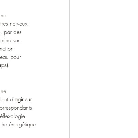
une 
tres nerveux 
m, par des 
rminaison 
nction 
veau pour 
rps)
.
ine 
tent d'
agir sur 
 correspondants.
éflexologie 
oche énergétique 