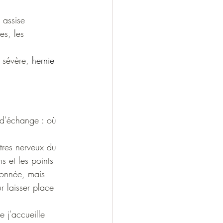
 assise 
es, les 
 sévère, 
hernie 
 d'échange : où 
ntres nerveux du 
s et les points 
ionnée, mais 
r laisser place 
 j'accueille 