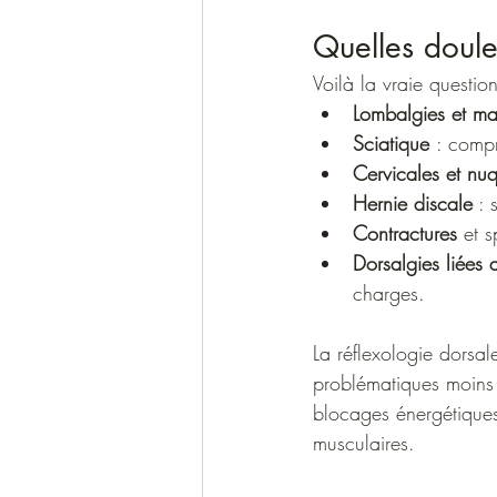
Quelles doule
Voilà la vraie questio
Lombalgies et m
Sciatique 
: compr
Cervicales et nu
Hernie discale
 :
Contractures 
et 
Dorsalgies liées
charges.
La réflexologie dorsale
problématiques moins v
blocages énergétiques.
musculaires.