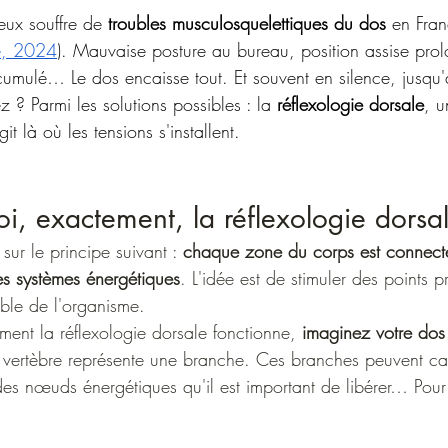
eux souffre de 
troubles musculosquelettiques du dos
 en Fran
e, 2024
). Mauvaise posture au bureau, position assise prol
umulé… Le dos encaisse tout. Et souvent en silence, jusqu'a
 ? Parmi les solutions possibles : la 
réflexologie dorsale
, u
t là où les tensions s'installent.
oi, exactement, la réflexologie dorsa
sur le principe suivant : 
chaque zone du corps est connect
es systèmes énergétiques
. L'idée est de stimuler des points p
mble de l'organisme.
nt la réflexologie dorsale fonctionne,
 imaginez votre do
 vertèbre représente une branche. Ces branches peuvent c
des nœuds énergétiques qu'il est important de libérer… Pour 