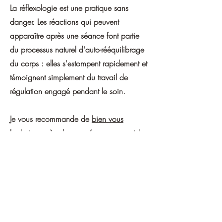
La réflexologie est une pratique sans
danger. Les réactions qui peuvent
apparaître après une séance font partie
du processus naturel d'auto-rééquilibrage
du corps : elles s'estompent rapidement et
témoignent simplement du travail de
régulation engagé pendant le soin.
Je vous recommande de
bien vous
hydrater
après chaque séance pour aider
votre corps à éliminer les toxines
mobilisées.
Et surtout, soyez indulgent(e) avec vous-
même : accordez-vous un moment calme,
sans pression ni performance. Vous venez