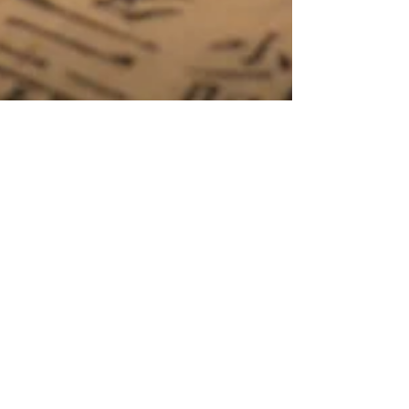
Claire Baudry
18 mai
4 min de lecture
Présentation de la réflexologie
plantaire chinoise
Entre 40 % et 70 % des Français ont aujourd'hui
recours à au moins une médecine douce (source :
ADPMA, 2026). Et parmi les thérapies les plus
plébiscitées, la réflexologie plantaire chinoise occupe