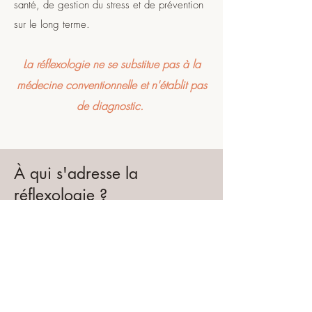
santé, de gestion du stress et de prévention
sur le long terme.
La réflexologie ne se substitue pas à la
médecine conventionnelle et n'établit pas
de diagnostic.
À qui s'adresse la
réflexologie ?
C’est très simple, la réflexologie est une
médecine douce qui s’adresse à toutes les
tranches d’âge de la vie, du nourrisson à la
personne âgée.