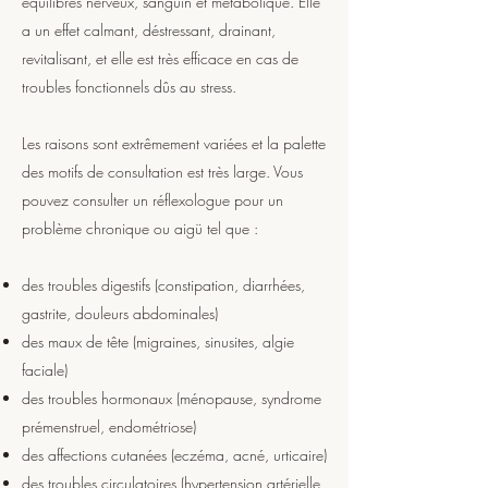
équilibres nerveux, sanguin et métabolique. Elle
a un effet calmant, déstressant, drainant,
revitalisant, et elle est très efficace en cas de
troubles fonctionnels dûs au stress.
Les raisons sont extrêmement variées et la palette
des motifs de consultation est très large. Vous
pouvez consulter un réflexologue pour un
problème chronique ou aigü tel que :
des troubles digestifs (constipation, diarrhées,
gastrite, douleurs abdominales)
des maux de tête (migraines, sinusites, algie
faciale)
des troubles hormonaux (ménopause, syndrome
prémenstruel, endométriose)
des affections cutanées (eczéma, acné, urticaire)
des troubles circulatoires (hypertension artérielle,